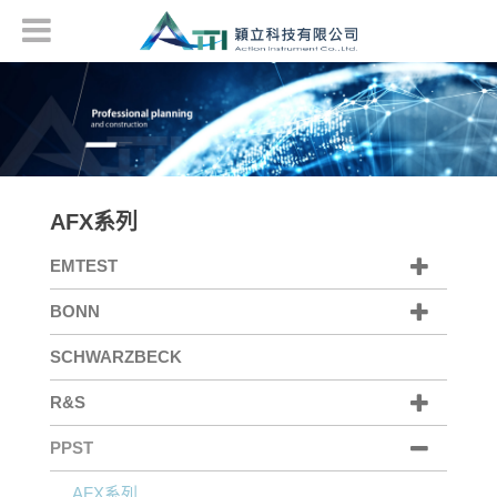
AFX系列
EMTEST
BONN
SCHWARZBECK
R&S
PPST
AFX系列